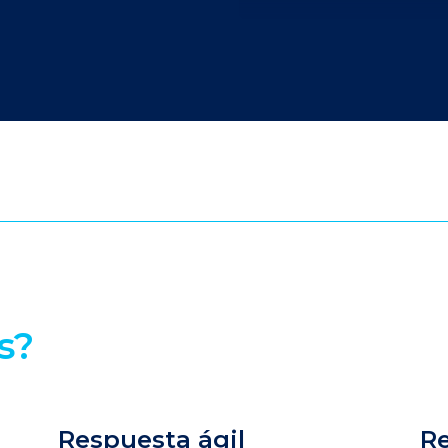
s?
Respuesta ágil
R