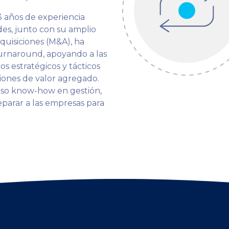
3 años de experiencia
s, junto con su amplio
dquisiciones (M&A), ha
Turnaround, apoyando a las
 estratégicos y tácticos
iones de valor agregado.
nso know-how en gestión,
eparar a las empresas para