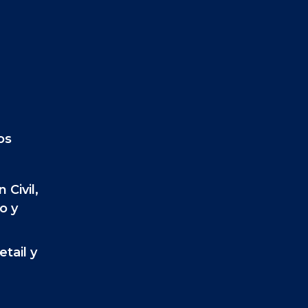
os
 Civil,
o y
tail y