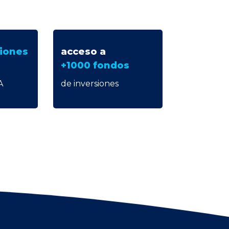
ciones
acceso a
+15 mil 
+1000 fondos
nuestra 
A
de inversiones
de relació