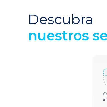
Descubra
nuestros se
C
in