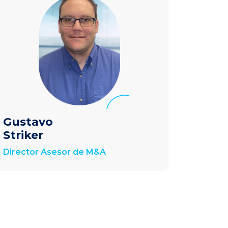
Gustavo
Leon
Striker
Guim
Director Asesor de M&A
M&A An