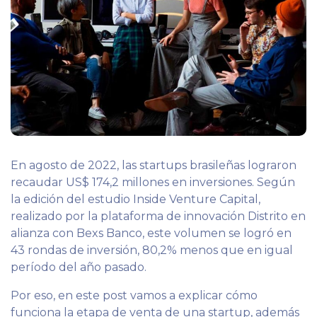
En agosto de 2022, las startups brasileñas lograron
recaudar US$ 174,2 millones en inversiones. Según
la edición del estudio Inside Venture Capital,
realizado por la plataforma de innovación Distrito en
alianza con Bexs Banco, este volumen se logró en
43 rondas de inversión, 80,2% menos que en igual
período del año pasado.
Por eso, en este post vamos a explicar cómo
funciona la etapa de venta de una startup, además