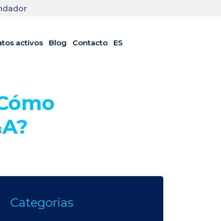
undador
tos activos
Blog
Contacto
ES
y Cómo
&A?
Categorias