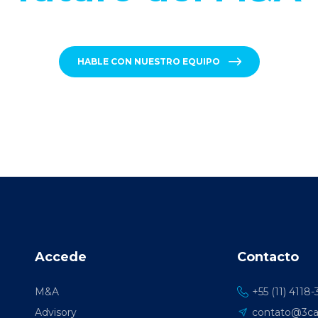
HABLE CON NUESTRO EQUIPO
Accede
Contacto
M&A
+55 (11) 4118
Advisory
contato@3cap